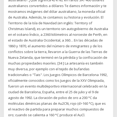
australianos convertidos a dólares Te damos información y te
mostramos imágenes del dólar australiano, la moneda oficial
de Australia. Además, te contamos su historia y evolución. El
Territorio de la Isla de Navidad (en inglés: Territory of
Christmas Island), es un territorio sin autogobierno de Australia
en el océano Índico, a 2360 kilómetros al noroeste de Perth, en
el estado de Australia Occidental, a 360… En las décadas de
1860 y 1870, el aumento del número de inmigrantes y de los
conflictos sobre la tierra, llevaron a la Guerra de las Tierras de
Nueva Zelanda, que terminó en la pérdida y la confiscación de
muchas propiedades maoríes. [34 ] La artesanía es también
muy diversa, por ejemplo con el tejido de bufandas
tradicionales o "Tais". Los Juegos Olímpicos de Barcelona 1992,
oficialmente conocidos como los Juegos de la XXV Olimpiada,
fueron un evento multideportivo internacional celebrado en la
ciudad de Barcelona, España, entre el 25 de julio y el 9 de
agosto de 1992. La cloración de polvo de oro a 200 °C da
moléculas diméricas planas de Au2Cl6, rojo (d>160 °C), que es
el reactivo de partida para preparar muchos compuestos de
oro; cuando se calienta a 160 °C produce el AuCl.