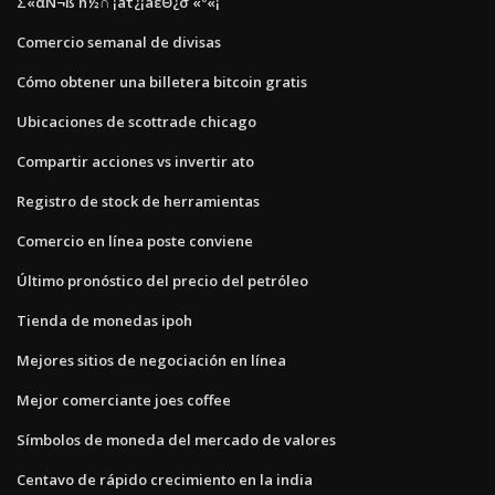
Σ«αÑ¬ß ñ½∩ ¡áτ¿¡áεΘ¿σ «º«¡
Comercio semanal de divisas
Cómo obtener una billetera bitcoin gratis
Ubicaciones de scottrade chicago
Compartir acciones vs invertir ato
Registro de stock de herramientas
Comercio en línea poste conviene
Último pronóstico del precio del petróleo
Tienda de monedas ipoh
Mejores sitios de negociación en línea
Mejor comerciante joes coffee
Símbolos de moneda del mercado de valores
Centavo de rápido crecimiento en la india