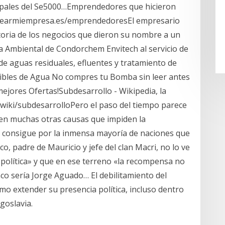
ncipales del Se5000…Emprendedores que hicieron
//crearmiempresa.es/emprendedoresEl empresario
storia de los negocios que dieron su nombre a un
ía Ambiental de Condorchem Envitech al servicio de
 de aguas residuales, efluentes y tratamiento de
bles de Agua No compres tu Bomba sin leer antes
ejores Ofertas!Subdesarrollo - Wikipedia, la
g/wiki/subdesarrolloPero el paso del tiempo parece
sten muchas otras causas que impiden la
se consigue por la inmensa mayoría de naciones que
co, padre de Mauricio y jefe del clan Macri, no lo ve
n política» y que en ese terreno «la recompensa no
nco sería Jorge Aguado… El debilitamiento del
mo extender su presencia política, incluso dentro
goslavia.