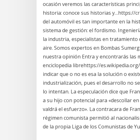
ocasión veremos las características pri
historia: conoce sus historias y…https:
del automóvil es tan importante en la hi
sistema de gestión: el fordismo. Ingenier
la industria, especialistas en tratamiento
aire. Somos expertos en Bombas Sumergi
nuestra opinión Entra y encontrarás las m
enciclopedia librehttps://es.wikipedia.or
indicar que o no es esa la solución o exi
industrialización, pues el desarrollo no 
lo intentan. La especulación dice que Fran
a su hijo con potencial para «descollar e
valdrá el esfuerzo». La contracara de Fra
régimen comunista permitió al nacionalis
de la propia Liga de los Comunistas de Yu