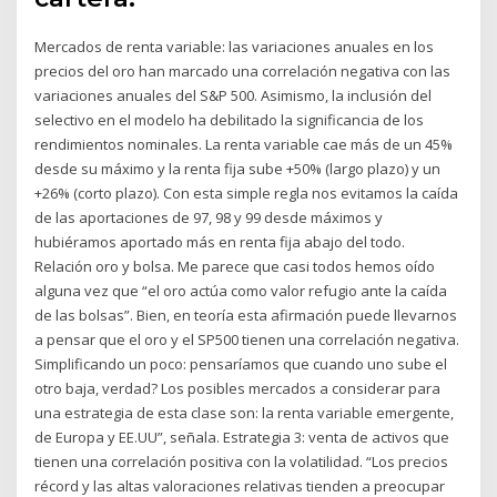
Mercados de renta variable: las variaciones anuales en los
precios del oro han marcado una correlación negativa con las
variaciones anuales del S&P 500. Asimismo, la inclusión del
selectivo en el modelo ha debilitado la significancia de los
rendimientos nominales. La renta variable cae más de un 45%
desde su máximo y la renta fija sube +50% (largo plazo) y un
+26% (corto plazo). Con esta simple regla nos evitamos la caída
de las aportaciones de 97, 98 y 99 desde máximos y
hubiéramos aportado más en renta fija abajo del todo.
Relación oro y bolsa. Me parece que casi todos hemos oído
alguna vez que “el oro actúa como valor refugio ante la caída
de las bolsas”. Bien, en teoría esta afirmación puede llevarnos
a pensar que el oro y el SP500 tienen una correlación negativa.
Simplificando un poco: pensaríamos que cuando uno sube el
otro baja, verdad? Los posibles mercados a considerar para
una estrategia de esta clase son: la renta variable emergente,
de Europa y EE.UU”, señala. Estrategia 3: venta de activos que
tienen una correlación positiva con la volatilidad. “Los precios
récord y las altas valoraciones relativas tienden a preocupar