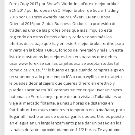
ForexCopy 2017 por ShowFx World. InstaForex: mejor bróker
ECN 2017 por European CEO. Mejor bróker de Social Trading
2016 por UK Forex Awards. Mejor Bróker ECN en Europa
Oriental 2016 por Global Business Outlook La profesión de
trader, es una de las profesiones que más impulso está
cogiendo en estos últimos años, y cada vez son más las
ofertas de trabajo que hay en este El mejor bróker online para
invertir en la bolsa, FOREX, fondos de inversión y más. En esta
lista te mostramos los mejores brokers baratos que debes
usar www.forex.se con las tarjetas aca se aceptan todas tal
como dice viruss, ***lo bueno es que cuando compras algo en
un supermercado por ejemplo ICA o coop wylli's con tu tarjeta
le puedes decir al cajero que quieres dinero en efectivo y
puedes sacar hasta 300 coronas sin tener que usar un cajero
automatico Pero la mejor parte de una visita a Tailandia es un
viaje al mercado flotante, a unas 2 horas de distancia en
Ratchaburi. Los tours comienzan temprano en la mañana, para
llegar allí mucho antes de que salgan los botes. Uno es puesto
en el agua en un largo lanzamiento para dar un paseo en los
canales durante aproximadamente 1 1/2 horas. Te ayudamos