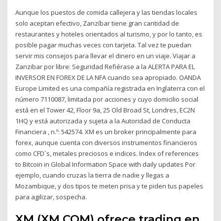
Aunque los puestos de comida callejera y las tiendas locales
solo aceptan efectivo, Zanzíbar tiene gran cantidad de
restaurantes y hoteles orientados al turismo, y por lo tanto, es
posible pagar muchas veces con tarjeta. Tal vez te puedan
servir mis consejos para llevar el dinero en un viaje. Viajar a
Zanzibar por libre: Seguridad Refiérase a la ALERTA PARA EL
INVERSOR EN FOREX DE LA NFA cuando sea apropiado. OANDA
Europe Limited es una compañía registrada en Inglaterra con el
número 7110087, limitada por acciones y cuyo domicilio social
está en el Tower 42, Floor 9a, 25 Old Broad St, Londres, EC2N
1HQ y está autorizada y sujeta a la Autoridad de Conducta
Financiera , n.º: 542574. XM es un broker principalmente para
forex, aunque cuenta con diversos instrumentos financieros
como CFD´s, metales preciosos e indices. Index of references
to Bitcoin in Global Information Space with daily updates Por
ejemplo, cuando cruzas la tierra de nadie y llegas a
Mozambique, y dos tipos te meten prisa y te piden tus papeles
para agilizar, sospecha.
XM (XM.COM) ofrece trading en