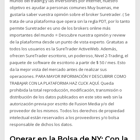
mundo del trading y las inversiones por internet, nuestro
objetivo es ayudar a personas comunes Muy buenas, me
gustaría saber vuestra opinión sobre el broker Suretrader. ( Se
trata de una plataforma que opera sin la regla PDT, por lo tanto
permite Suretrader es uno de los brokers online más
importantes del mundo ⭐ Descubre nuestra opinión y review
de la plataforma desde un punto de vista experto. Gratuitas a
todos los usuarios es la SureTrader ActiveWeb. Además,
ofrecen SureTrader escritorio, un poderoso, Nivel 2-Trading, el
paquete de software de escritorio a partir de $ 50 / mes. Esto
da la mejor vista del mercado antes de realizar sus
operaciones. PARA MAYOR INFORMACIÓN Y DESCUBRIR COMO
TRABAJAR CON LA PLATAFORMA HAZ CLICK AQUÍ. Queda
prohibida la total reproducción, modificación, transmisión o
distribución de los datos publicados en este sitio web sin la
autorización previa por escrito de Fusion Media y/o del
proveedor de los mismos. Todos los derechos de propiedad
intelectual están reservados a los proveedores y/o bolsa
responsable de dichos los datos.
Operar en la Bolsa de NY: Con la