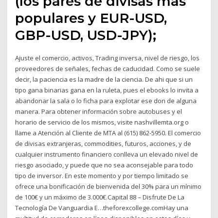
(los pares de divisas más
populares y EUR-USD,
GBP-USD, USD-JPY);
Ajuste el comercio, activos, Trading inversa, nivel de riesgo, los
proveedores de señales, fechas de caducidad. Como se suele
decir, la paciencia es la madre de la ciencia. De ahi que si un
tipo gana binarias gana en la ruleta, pues el ebooks lo invita a
abandonar la sala o lo ficha para explotar ese don de alguna
manera. Para obtener información sobre autobuses y el
horario de servicio de los mismos, visite nashvillemta.org o
llame a Atención al Cliente de MTA al (615) 862-5950. El comercio
de divisas extranjeras, commodities, futuros, acciones, y de
cualquier instrumento financiero conlleva un elevado nivel de
riesgo asociado, y puede que no sea aconsejable para todo
tipo de inversor. En este momento y por tiempo limitado se
ofrece una bonificación de bienvenida del 30% para un mínimo
de 100€ y un máximo de 3.000€.Capital 88 – Disfrute De La
Tecnología De Vanguardia E…theforexcollege.comHay una