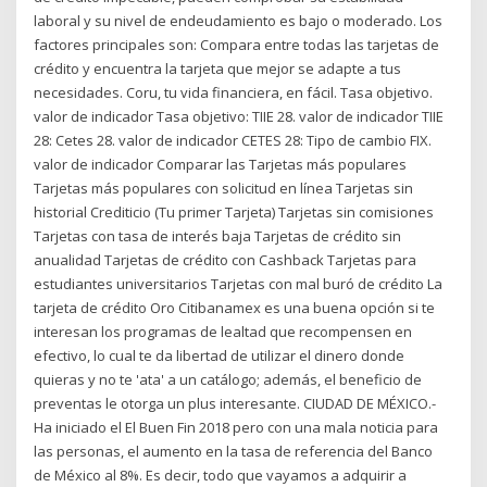
laboral y su nivel de endeudamiento es bajo o moderado. Los
factores principales son: Compara entre todas las tarjetas de
crédito y encuentra la tarjeta que mejor se adapte a tus
necesidades. Coru, tu vida financiera, en fácil. Tasa objetivo.
valor de indicador Tasa objetivo: TIIE 28. valor de indicador TIIE
28: Cetes 28. valor de indicador CETES 28: Tipo de cambio FIX.
valor de indicador Comparar las Tarjetas más populares
Tarjetas más populares con solicitud en línea Tarjetas sin
historial Crediticio (Tu primer Tarjeta) Tarjetas sin comisiones
Tarjetas con tasa de interés baja Tarjetas de crédito sin
anualidad Tarjetas de crédito con Cashback Tarjetas para
estudiantes universitarios Tarjetas con mal buró de crédito La
tarjeta de crédito Oro Citibanamex es una buena opción si te
interesan los programas de lealtad que recompensen en
efectivo, lo cual te da libertad de utilizar el dinero donde
quieras y no te 'ata' a un catálogo; además, el beneficio de
preventas le otorga un plus interesante. CIUDAD DE MÉXICO.-
Ha iniciado el El Buen Fin 2018 pero con una mala noticia para
las personas, el aumento en la tasa de referencia del Banco
de México al 8%. Es decir, todo que vayamos a adquirir a